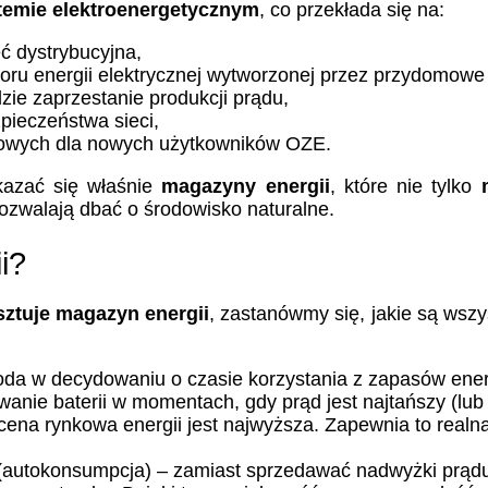
stemie elektroenergetycznym
, co przekłada się na:
ć dystrybucyjna,
oru energii elektrycznej wytworzonej przez przydomowe i
dzie zaprzestanie produkcji prądu,
pieczeństwa sieci,
owych dla nowych użytkowników OZE.
kazać się właśnie
magazyny energii
, które nie tylko
pozwalają dbać o środowisko naturalne.
i?
sztuje magazyn energii
, zastanówmy się, jakie są wszys
da w decydowaniu o czasie korzystania z zapasów energ
e baterii w momentach, gdy prąd jest najtańszy (lub pro
 cena rynkowa energii jest najwyższa. Zapewnia to re
autokonsumpcja) – zamiast sprzedawać nadwyżki prądu d