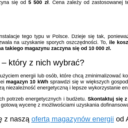
yna się od
5 500 zł
. Cena zależy od zastosowanej te
instalacje tego typu w Polsce. Dzieje się tak, ponie
zwala na uzyskanie sporych oszczędności. To,
ile kos
a takiego magazynu zaczyna się od 10 000 zł.
– który z nich wybrać?
zużyciem energii lub osób, które chcą zminimalizować k
lei
magazyn 10 kWh
sprawdzi się w większych gospoda
ą niezależność energetyczną i lepsze wykorzystanie ene
ch potrzeb energetycznych i budżetu.
Skontaktuj się 
 gotową wycenę z możliwościami uzyskania dofinansowa
ę z naszą
ofertą magazynów energii
od 