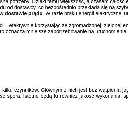
e potrzeby. Dzięki temu większość, a czasem całość en
u od dostawcy, co bezpośrednio przekłada się na szybs
 w dostawie prądu
. W razie braku energii elektryczne
eci – efektywnie korzystając ze zgromadzonej, zielonej en
 To oznacza mniejsze zapotrzebowanie na uruchomienie e
d kilku czynników. Głównym z nich jest bez wątpienia j
ść spora. Istotne będą tu również jakość wykonania,