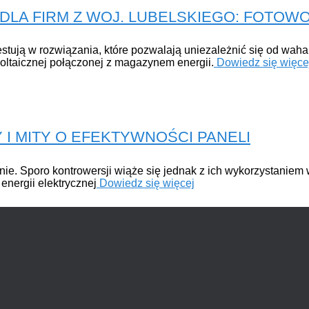
LA FIRM Z WOJ. LUBELSKIEGO: FOTOWO
westują w rozwiązania, które pozwalają uniezależnić się od wa
woltaicznej połączonej z magazynem energii.
Dowiedz się więce
 I MITY O EFEKTYWNOŚCI PANELI
ie. Sporo kontrowersji wiąże się jednak z ich wykorzystaniem
energii elektrycznej
Dowiedz się więcej