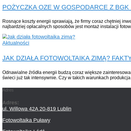
POŻYCZKA OZE W GOSPODARCE Z BGK D
Rosnące koszty energii sprawiają, że firmy coraz chętniej in
najbardziej opłacalnych sposobów jest montaż instalacji foto
Aktualności
JAK DZIAŁA FOTOWOLTAIKA ZIMĄ? FAKTY
Odnawialne źródła energii budzą coraz większe zainteresowan
świeci już tak intensywnie. Czy w takich warunkach produkcja 
Adres
Adres:
ul. Willowa 42A 20-819 Lublin
Fotowoltaika Puławy