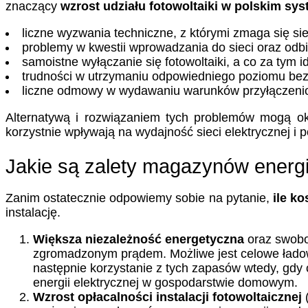
znaczący
wzrost udziału fotowoltaiki w polskim sy
liczne wyzwania techniczne, z którymi zmaga się sie
problemy w kwestii wprowadzania do sieci oraz odbi
samoistne wyłączanie się fotowoltaiki, a co za tym i
trudności w utrzymaniu odpowiedniego poziomu bez
liczne odmowy w wydawaniu warunków przyłączeni
Alternatywą i rozwiązaniem tych problemów mogą o
korzystnie wpływają na wydajność sieci elektrycznej i 
Jakie są zalety magazynów energi
Zanim ostatecznie odpowiemy sobie na pytanie,
ile ko
instalację.
Większa niezależność energetyczna
oraz swobo
zgromadzonym prądem. Możliwe jest celowe ładowani
następnie korzystanie z tych zapasów wtedy, gdy
energii elektrycznej w gospodarstwie domowym.
Wzrost opłacalności instalacji fotowoltaicznej
(