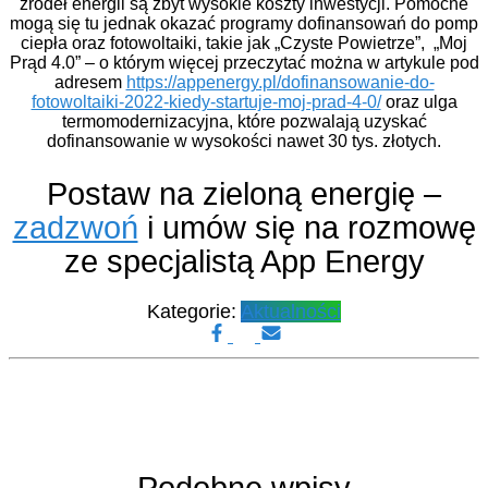
źródeł energii są zbyt wysokie koszty inwestycji. Pomocne
mogą się tu jednak okazać programy dofinansowań do pomp
ciepła oraz fotowoltaiki, takie jak „Czyste Powietrze”, „Moj
Prąd 4.0” – o którym więcej przeczytać można w artykule pod
adresem
https://appenergy.pl/dofinansowanie-do-
fotowoltaiki-2022-kiedy-startuje-moj-prad-4-0/
oraz ulga
termomodernizacyjna, które pozwalają uzyskać
dofinansowanie w wysokości nawet 30 tys. złotych.
Postaw na zieloną energię –
zadzwoń
i umów się na rozmowę
ze specjalistą App Energy
Kategorie:
Aktualności
Podobne wpisy