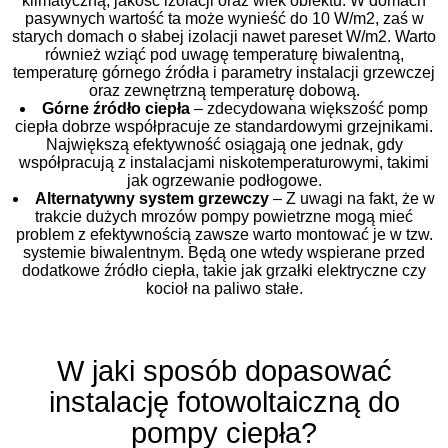
klimatyczną, jakość izolacji oraz wiek obiektu. W domach
pasywnych wartość ta może wynieść do 10 W/m2, zaś w
starych domach o słabej izolacji nawet pareset W/m2. Warto
również wziąć pod uwagę temperaturę biwalentną,
temperaturę górnego źródła i parametry instalacji grzewczej
oraz zewnętrzną temperaturę dobową.
Górne źródło ciepła
– zdecydowana większość pomp
ciepła dobrze współpracuje ze standardowymi grzejnikami.
Największą efektywność osiągają one jednak, gdy
współpracują z instalacjami niskotemperaturowymi, takimi
jak ogrzewanie podłogowe.
Alternatywny system grzewczy
– Z uwagi na fakt, że w
trakcie dużych mrozów pompy powietrzne mogą mieć
problem z efektywnością zawsze warto montować je w tzw.
systemie biwalentnym. Będą one wtedy wspierane przed
dodatkowe źródło ciepła, takie jak grzałki elektryczne czy
kocioł na paliwo stałe.
W jaki sposób dopasować
instalację fotowoltaiczną do
pompy ciepła?