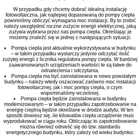
W przypadku gdy chcemy dobrać idealną instalację
fotowoltaiczna, jak najlepiej dopasowaną do pompy ciepła
powinniśmy obliczyć wymagana moc instalacji. By to zrobić
należy uwzględnić roczne zużycie energii elektrycznej, jaką
zużywa wybrana przez nas pompa ciepła. Określając je
możemy znaleźć się w jednej z następujących sytuacji:
Pompa ciepła jest aktualnie wykorzystywana w budynku
– w takim przypadku wystarczy jedynie odczytać ilość
zużytej energii z licznika regulatora pompy ciepła. W bardziej
zaawansowanych urządzeniach wartości te są łatwe do
odnalezienia i odczytania.
Pompa ciepła ma być zainstalowana w nowo powstałym
budynku – należy wtedy oszacować zarówno moc instalacji
fotowoltaicznej, jak i moc pompy ciepła, o czym
wspominaliśmy wcześniej.
Pompa ciepła będzie zainstalowana w budynku
modernizowanym – w takim przypadku zapotrzebowanie na
energię cieplną będzie określane w drodze audytu. W ten
sposób dowiesz się, ile kilowatów ciepła urządzenie musi
wyprodukować w ciągu roku. Obliczając to zapotrzebowanie
można również odnieść się do tzw. standardu
energetycznego budynku, który zależy od wieku budynku: