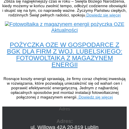
Zbliża się najpiękniejszy czas w roku – Święta Bożego Narodzenia,
kiedy możemy w końcu zwolnić tempo, odłożyć codzienne obowiązki
i skupić się na tym, co naprawdę ważne. Życzymy Państwu ciepłych,
rodzinnych Świąt pełnych radości, spokoju
Dowiedz się więcej
Aktualności
POŻYCZKA OZE W GOSPODARCE Z
BGK DLA FIRM Z WOJ. LUBELSKIEGO:
FOTOWOLTAIKA Z MAGAZYNEM
ENERGII
Rosnące koszty energii sprawiają, że firmy coraz chętniej inwestują
w rozwiązania, które pozwalają uniezależnić się od wahań cen i
poprawić efektywność energetyczną. Jednym z najbardziej
opłacalnych sposobów jest montaż instalacji fotowoltaicznej
połączonej z magazynem energii.
Dowiedz się więcej
Adres
Adres:
ul. Willowa 42A 20-819 Lublin