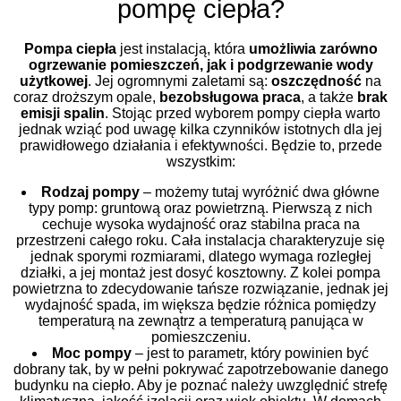
pompę ciepła?
Pompa ciepła
jest instalacją, która
umożliwia zarówno
ogrzewanie pomieszczeń, jak i podgrzewanie wody
użytkowej
. Jej ogromnymi zaletami są:
oszczędność
na
coraz droższym opale,
bezobsługowa praca
, a także
brak
emisji spalin
. Stojąc przed wyborem pompy ciepła warto
jednak wziąć pod uwagę kilka czynników istotnych dla jej
prawidłowego działania i efektywności. Będzie to, przede
wszystkim:
Rodzaj pompy
– możemy tutaj wyróżnić dwa główne
typy pomp: gruntową oraz powietrzną. Pierwszą z nich
cechuje wysoka wydajność oraz stabilna praca na
przestrzeni całego roku. Cała instalacja charakteryzuje się
jednak sporymi rozmiarami, dlatego wymaga rozległej
działki, a jej montaż jest dosyć kosztowny. Z kolei pompa
powietrzna to zdecydowanie tańsze rozwiązanie, jednak jej
wydajność spada, im większa będzie różnica pomiędzy
temperaturą na zewnątrz a temperaturą panująca w
pomieszczeniu.
Moc pompy
– jest to parametr, który powinien być
dobrany tak, by w pełni pokrywać zapotrzebowanie danego
budynku na ciepło. Aby je poznać należy uwzględnić strefę