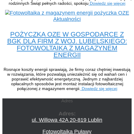
rodzinnych Świąt pełnych radości, spokoju
Dowiedz się więcej
Aktualności
POŻYCZKA OZE W GOSPODARCE Z
BGK DLA FIRM Z WOJ. LUBELSKIEGO:
FOTOWOLTAIKA Z MAGAZYNEM
ENERGII
Rosnące koszty energii sprawiają, że firmy coraz chętniej inwestują
w rozwiązania, które pozwalają uniezależnić się od wahań cen i
poprawić efektywność energetyczną. Jednym z najbardziej
opłacalnych sposobów jest montaż instalacji fotowoltaicznej
połączonej z magazynem energii.
Dowiedz się więcej
Adres
Adres:
ul. Willowa 42A 20-819 Lublin
Fotowoltaika Puławy