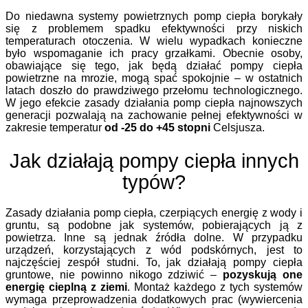
Do niedawna systemy powietrznych pomp ciepła borykały
się z problemem spadku efektywności przy niskich
temperaturach otoczenia. W wielu wypadkach konieczne
było wspomaganie ich pracy grzałkami. Obecnie osoby,
obawiające się tego, jak będą działać pompy ciepła
powietrzne na mrozie, mogą spać spokojnie – w ostatnich
latach doszło do prawdziwego przełomu technologicznego.
W jego efekcie zasady działania pomp ciepła najnowszych
generacji pozwalają na zachowanie pełnej efektywności w
zakresie temperatur
od -25 do +45 stopni
Celsjusza.
Jak działają pompy ciepła innych
typów?
Zasady działania pomp ciepła, czerpiących energię z wody i
gruntu, są podobne jak systemów, pobierających ją z
powietrza. Inne są jednak źródła dolne. W przypadku
urządzeń, korzystających z wód podskórnych, jest to
najczęściej zespół studni. To, jak działają pompy ciepła
gruntowe, nie powinno nikogo zdziwić –
pozyskują one
energię cieplną z ziemi
. Montaż każdego z tych systemów
wymaga przeprowadzenia dodatkowych prac (wywiercenia